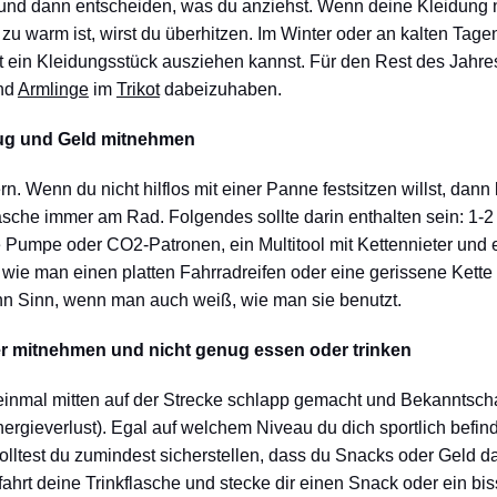
nd dann entscheiden, was du anziehst. Wenn deine Kleidung ni
 zu warm ist, wirst du überhitzen. Im Winter oder an kalten Tage
it ein Kleidungsstück ausziehen kannst. Für den Rest des Jahres
und
Armlinge
im
Trikot
dabeizuhaben.
eug und Geld mitnehmen
n. Wenn du nicht hilflos mit einer Panne festsitzen willst, dann
he immer am Rad. Folgendes sollte darin enthalten sein: 1-2
ine Pumpe oder CO2-Patronen, ein Multitool mit Kettennieter und 
, wie man einen platten Fahrradreifen oder eine gerissene Kette 
 Sinn, wenn man auch weiß, wie man sie benutzt.
r mitnehmen und nicht genug essen oder trinken
einmal mitten auf der Strecke schlapp gemacht und Bekanntsch
nergieverlust). Egal auf welchem Niveau du dich sportlich befin
lltest du zumindest sicherstellen, dass du Snacks oder Geld da
bfahrt deine Trinkflasche und stecke dir einen Snack oder ein b