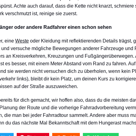
ürst. Achte auch darauf, dass die Kette nicht knarzt, schmiere si
k verschmutzt ist, reinige sie zuerst.
änger oder andere Radfahrer einen schon sehen
r, eine
Weste
oder Kleidung mit reflektierenden Details trägst
ist und versuche mögliche Bewegungen anderer Fahrzeuge und
s an Kreisverkehren, Kreuzungen und Fußgängerüberwegen. A
ist es besser, mit einem Meter Abstand vom Rand zu fahren. Auf 
und sie werden nicht versuchen dich zu überholen, wenn kein Pla
verkehr links), bleibt dir kein Platz, um deinen Kurs zu korrigie
issen auf der Straße auszuweichen.
ereits für dich gemacht, wir hoffen also, dass du die meisten da
e Planung der Route und die vorherige Fahrradvorbereitung ver
, die man bei jeder Fahrradtour sammelt. Andere aber muss man
n du das nächste Mal Bekanntschaft mit dem Hungerast machs