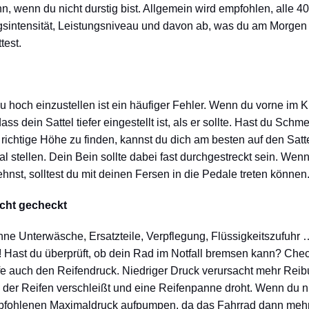
nn, wenn du nicht durstig bist. Allgemein wird empfohlen, alle 
gsintensität, Leistungsniveau und davon ab, was du am Morge
test.
zu hoch einzustellen ist ein häufiger Fehler. Wenn du vorne im 
s dein Sattel tiefer eingestellt ist, als er sollte. Hast du Schme
 richtige Höhe zu finden, kannst du dich am besten auf den Satt
l stellen. Dein Bein sollte dabei fast durchgestreckt sein. We
hnst, solltest du mit deinen Fersen in die Pedale treten können
icht gecheckt
e Unterwäsche, Ersatzteile, Verpflegung, Flüssigkeitszufuhr … a
! Hast du überprüft, ob dein Rad im Notfall bremsen kann? Che
fe auch den Reifendruck. Niedriger Druck verursacht mehr Reib
 der Reifen verschleißt und eine Reifenpanne droht. Wenn du nich
mpfohlenen Maximaldruck aufpumpen, da das Fahrrad dann mehr 