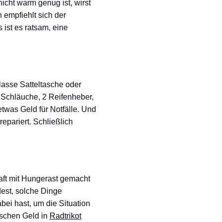
cht warm genug ist, wirst
n empfiehlt sich der
 ist es ratsam, eine
 lasse Satteltasche oder
 Schläuche, 2 Reifenheber,
etwas Geld für Notfälle. Und
repariert. Schließlich
aft mit Hungerast gemacht
dest, solche Dinge
bei hast, um die Situation
isschen Geld in
Radtrikot