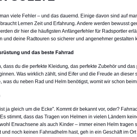
man viele Fehler – und das dauernd. Einige davon sind auf m
h braucht Lernen Zeit und Erfahrung. Andere werden bewusst g
rden dir hier die häufigsten Anfängerfehler für Radsportler erlä
en und deine Radtouren so sicherer und angenehmer gestalten 
srüstung und das beste Fahrrad
n, dass du die perfekte Kleidung, das perfekte Zubehör und das 
nnen. Was wirklich zählt, sind Eifer und die Freude an dieser
ge, was du neben Rad und Helm benötigst, womit wir schon beim
m
, ist ja gleich um die Ecke”. Kommt dir bekannt vor, oder? Fahr
 Es stimmt, dass das Tragen von Helmen in vielen Ländern keine g
sowohl Erwachsene als auch Kinder – immer einen Helm tragen s
und noch keinen Fahrradhelm hast, geh in ein Geschäft im Ort 